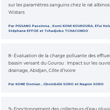
sur les paramètres sanguins chez le rat albino
Wistars
Par PISSANG Passimna , Komi KOMI KOUKOURA, Efui Hol
Stéphane EFFOE et Tchadjobo TCHACONDO
8- Évaluation de la charge polluante des efflu
bassin versant du Gourou : Impact sur les ouvr
drainage, Abidjan, Côte d’Ivoire
Par KONE Domian , Gbombélé SORO et Nagnin SORO
9- Fonctionnement des collecteurs d’eau pluvi