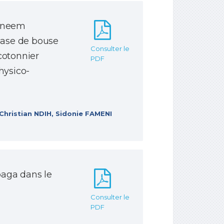
de neem
 base de bouse
Consulter le
cotonnier
PDF
hysico-
hristian NDIH, Sidonie FAMENI
baga dans le
Consulter le
PDF