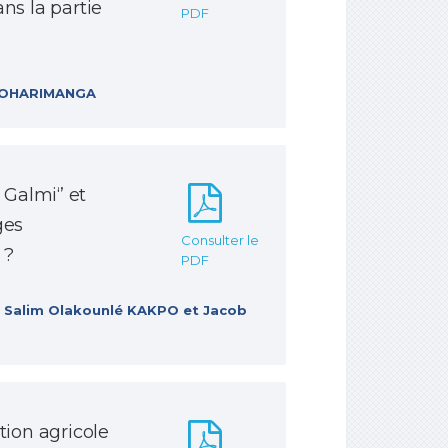
ns la partie
PDF
MPOHARIMANGA
 Galmi‘’ et
ges
Consulter le
 ?
PDF
 Salim Olakounlé KAKPO et Jacob
tion agricole