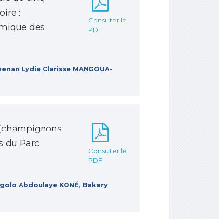
ire :
Consulter le
amique des
PDF
enan Lydie Clarisse MANGOUA-
s (champignons
s du Parc
Consulter le
PDF
’golo Abdoulaye KONÉ, Bakary