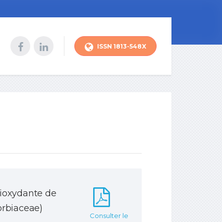
ISSN 1813-548X
tioxydante de
orbiaceae)
Consulter le