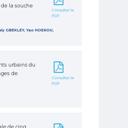
s de la souche
Consulter le
PDF
aly GBEKLEY, Yao HOEKOU,
ents urbains du
ages de
Consulter le
PDF
ale de cinq