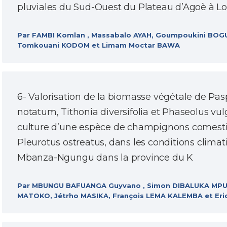
pluviales du Sud-Ouest du Plateau d’Agoè à L
Par FAMBI Komlan , Massabalo AYAH, Goumpoukini BOG
Tomkouani KODOM et Limam Moctar BAWA
6- Valorisation de la biomasse végétale de Pa
notatum, Tithonia diversifolia et Phaseolus vulg
culture d’une espèce de champignons comesti
Pleurotus ostreatus, dans les conditions clima
Mbanza-Ngungu dans la province du K
Par MBUNGU BAFUANGA Guyvano , Simon DIBALUKA MPUL
MATOKO, Jétrho MASIKA, François LEMA KALEMBA et Er