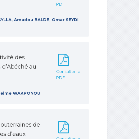
PDF
e SYLLA, Amadou BALDE, Omar SEYDI
ivité des
on d’Abéché au
Consulter le
PDF
Anselme WAKPONOU
souterraines de
ues d’eaux
Consulter le