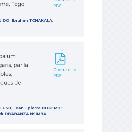
omé, Togo
PDF
UIDO, Ibrahim TCHAKALA,
spalum
aris, par la
Consulter le
bles,
PDF
tiques de
USU, Jean - pierre BOKEMBE
ick DIYABANZA NSIMBA