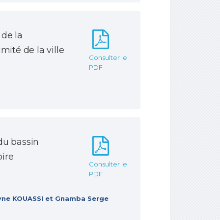
 de la
mité de la ville
Consulter le
PDF
 du bassin
oire
Consulter le
PDF
lyne KOUASSI et Gnamba Serge