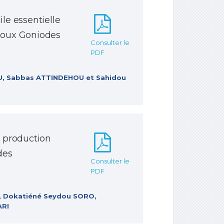
uile essentielle
poux Goniodes
Consulter le
PDF
, Sabbas ATTINDEHOU et Sahidou
 production
des
Consulter le
PDF
O, Dokatiéné Seydou SORO,
ARI