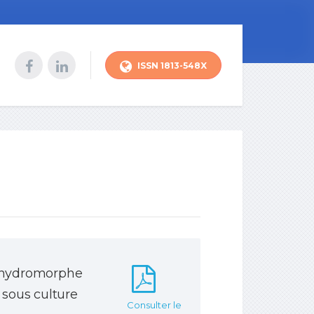
ISSN 1813-548X
l hydromorphe
sous culture
Consulter le