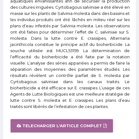
aquatiques envahissantes afin de sécuriser la production
des cultures irriguées. Cyrtobagous salviniae a été élevé en
masse sur les plants de Salvinia molesta dans des bassins et
les individus produits ont été lâchés en milieu réel sur les
plans d’eau infestés par Salvinia molesta. Les observations
ont été faites pour déterminer l’effet de C. salviniae sur S.
molesta. Dans la lutte contre E. crassipes, Alternaria
jacinthicola constitue le principe actif du bioherbicide. La
souche utilisée est MUCL53159. La détermination de
l’efficacité du bioherbicide a été faite par la notation
visuelle. L’analyse des séries appariées a permis de faire la
séparation des moyennes des paramètres étudiés. Les
résultats révèlent un contrôle parfait de S. molesta par
Cyrtobagous salviniae dans les canaux traités. Le
bioherbicide a été efficace sur E. crassipes. L’usage de ces
Agents de Lutte Biologiques est une meilleure stratégie de
lutte contre S. molesta et E. crassipes. Les plans d’eau
traités sont libérés de l’infestation de ces plantes.
TELECHARGER L'ARTICLE COMPLET