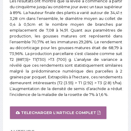
Les résultats ont montré que la levée a commencé à partir
du cinquième jusqu’au onzième jour avec un taux supérieur
à 89%. La hauteur finale des plants a varié autour de 34,41 ±
3,28 cm dans l’ensemble, le diamètre moyen au collet de
0,4 à 0,5cm et le nombre moyen de branches par
emplacement de 7,08 à 14,91. Quant aux paramètres de
production, les gousses matures ont représenté dans
l’ensemble 70,71% et les immatures 29,28%. Le rendement
au décorticage pour les gousses matures était de 68,79 à
73,96%. La production parcellaire s’est classée comme suit
T2 (887,5)> T1(730) >T3 (700) g. L’analyse de variance a
révélé que ces rendements sont statistiquement similaires
malgré la prédominance numérique des parcelles à 2
graines par poquet. Extrapolés à l’hectare, ces rendements
demeurent intéressants (T2 (3.55) > T1 (2.92) > T3 (2.8) t/ha).
L’augmentation de la densité de semis d’arachide a réduit
l’incidence de la maladie de la rosette de 7% à 1,6 %.
TELECHARGER L'ARTICLE COMPLET