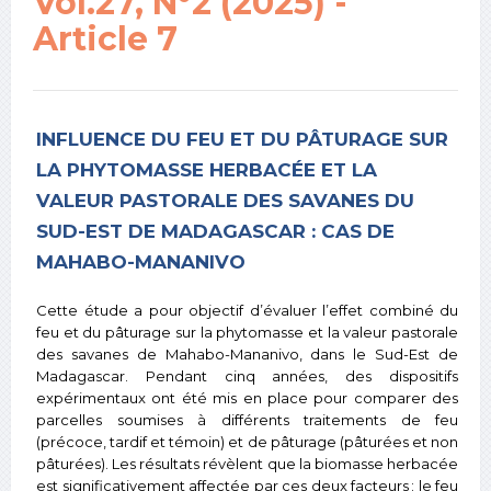
Vol.27, N°2 (2025) -
Article 7
INFLUENCE DU FEU ET DU PÂTURAGE SUR
LA PHYTOMASSE HERBACÉE ET LA
VALEUR PASTORALE DES SAVANES DU
SUD-EST DE MADAGASCAR : CAS DE
MAHABO-MANANIVO
Cette étude a pour objectif d’évaluer l’effet combiné du
feu et du pâturage sur la phytomasse et la valeur pastorale
des savanes de Mahabo-Mananivo, dans le Sud-Est de
Madagascar. Pendant cinq années, des dispositifs
expérimentaux ont été mis en place pour comparer des
parcelles soumises à différents traitements de feu
(précoce, tardif et témoin) et de pâturage (pâturées et non
pâturées). Les résultats révèlent que la biomasse herbacée
est significativement affectée par ces deux facteurs : le feu