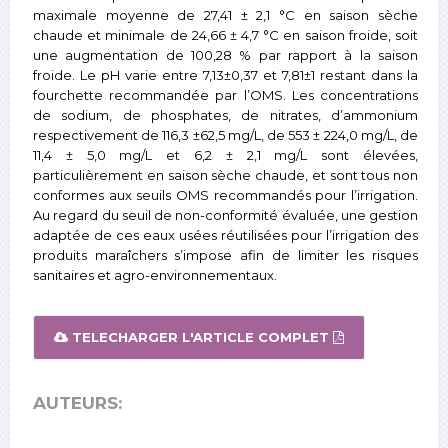
maximale moyenne de 27,41 ± 2,1 °C en saison sèche
chaude et minimale de 24,66 ± 4,7 °C en saison froide, soit
une augmentation de 100,28 % par rapport à la saison
froide. Le pH varie entre 7,13±0,37 et 7,81±1 restant dans la
fourchette recommandée par l’OMS. Les concentrations
de sodium, de phosphates, de nitrates, d’ammonium
respectivement de 116,3 ±62,5 mg/L, de 553 ± 224,0 mg/L, de
11,4 ± 5,0 mg/L et 6,2 ± 2,1 mg/L sont élevées,
particulièrement en saison sèche chaude, et sont tous non
conformes aux seuils OMS recommandés pour l’irrigation.
Au regard du seuil de non-conformité évaluée, une gestion
adaptée de ces eaux usées réutilisées pour l’irrigation des
produits maraîchers s’impose afin de limiter les risques
sanitaires et agro-environnementaux.
TELECHARGER L'ARTICLE COMPLET
AUTEURS: