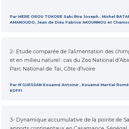
Par MERE OROU TOKORE Sabi Bira Joseph , Michel BA
AMANOUDO, Jean de Dieu Fabrice AKOUNNOU et Chams
2- Etude comparée de l’alimentation des chim
et en milieu naturel : cas du Zoo National d’Ab
Parc National de Taï, Côte d’Ivoire
Par N’GUESSAN Kouamé Antoine , Kouamé Martial Rom
KOFFI
3- Dynamique accumulative de la pointe de S
apports continentaux en Casamance, Sénégal