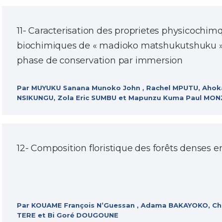
11- Caracterisation des proprietes physicochim
biochimiques de « madioko matshukutshuku » 
phase de conservation par immersion
Par MUYUKU Sanana Munoko John , Rachel MPUTU, Ahok
NSIKUNGU, Zola Eric SUMBU et Mapunzu Kuma Paul MO
12- Composition floristique des forêts denses en
Par KOUAME François N’Guessan , Adama BAKAYOKO, Ch
TERE et Bi Goré DOUGOUNE