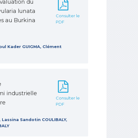
évaluation du
ularia lunata
Consulter le
tes au Burkina
PDF
oul Kader GUIGMA, Clément
e
i industrielle
Consulter le
ire
PDF
Lassina Sandotin COULIBALY,
BALY