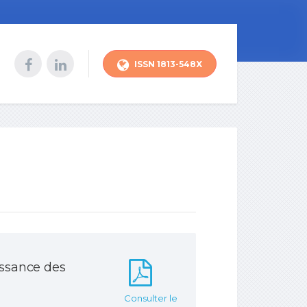
ISSN 1813-548X
issance des
Consulter le