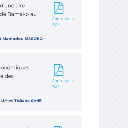
d’une aire
n de Bamako au
Consulter le
PDF
 et Mamadou SISSOKO
économiques
le des
Consulter le
PDF
OLLY et Tidiane SANE