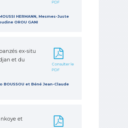
PDF
TAMOUSSI HERMANN, Mesmes-Juste
oudine OROU GANI
panzés ex-situ
idjan et du
Consulter le
PDF
éo BOUSSOU et Béné Jean-Claude
ankoye et