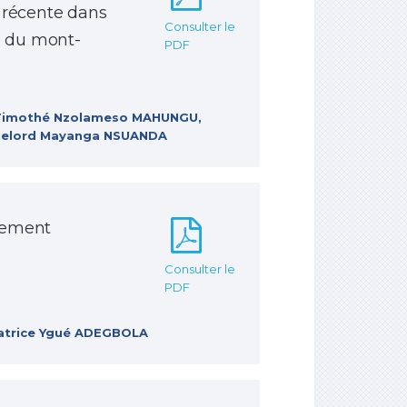
 récente dans
Consulter le
e du mont-
PDF
, Timothé Nzolameso MAHUNGU,
Guelord Mayanga NSUANDA
gement
Consulter le
PDF
Patrice Ygué ADEGBOLA