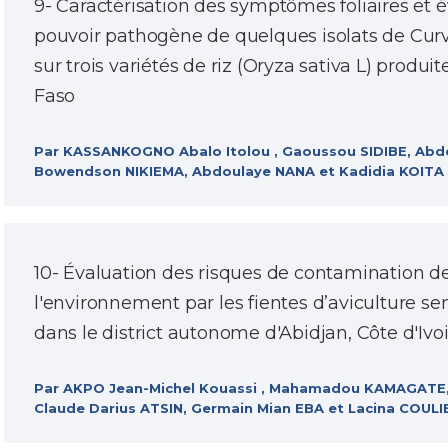
9- Caractérisation des symptômes foliaires et 
pouvoir pathogène de quelques isolats de Curv
sur trois variétés de riz (Oryza sativa L) produi
Faso
Par KASSANKOGNO Abalo Itolou , Gaoussou SIDIBE, Abd
Bowendson NIKIEMA, Abdoulaye NANA et Kadidia KOITA
10- Évaluation des risques de contamination d
l'environnement par les fientes d’aviculture sem
dans le district autonome d'Abidjan, Côte d'Ivo
Par AKPO Jean-Michel Kouassi , Mahamadou KAMAGATE, 
Claude Darius ATSIN, Germain Mian EBA et Lacina COULI